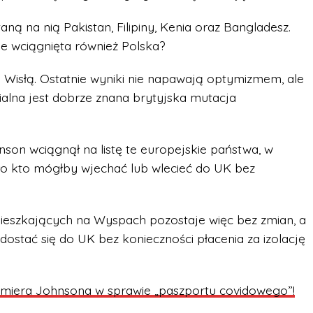
ą na nią Pakistan, Filipiny, Kenia oraz Bangladesz.
nie wciągnięta również Polska?
ad Wisłą. Ostatnie wyniki nie napawają optymizmem, ale
alna jest dobrze znana brytyjska mutacja
on wciągnął na listę te europejskie państwa, w
ało kto mógłby wjechać lub wlecieć do UK bez
eszkających na Wyspach pozostaje więc bez zmian, a
dostać się do UK bez konieczności płacenia za izolację
emiera Johnsona w sprawie „paszportu covidowego”!