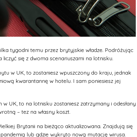
kilka tygodni temu przez brytyjskie władze. Podróżując
a liczyć się z dwoma scenariuszami na lotnisku.
ytu w UK, to zostaniesz wpuszczony do kraju, jednak
niową kwarantannę w hotelu. I sam poniesiesz jej
m w UK, to na lotnisku zostaniesz zatrzymany i odesłany
otną – tez na własny koszt.
ielkiej Brytanii na bieżąco aktualizowana. Znajdują się
 z pandemią lub gdzie wykryto nową mutację wirusa.