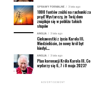
SPRAWY FORMALNE
3 lata ago
1000 funtów zniżki na rachunki za
prąd! Wystarczy, że Twój dom
znajduje się w pobliżu takich
słupów
ANGLIA
3 lata ago
Ciekawostki z życia Karola III.
Wiedzieliście, że nowy król był
kiedyś…
ANGLIA
3 lata ago
Plan koronacji Króla Karola III. Co
wydarzy się 6, 7 i 8 maja 2023?
ADVERTISEMENT