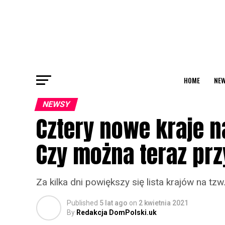
HOME
NEW
NEWSY
Cztery nowe kraje n
Czy można teraz prz
Za kilka dni powiększy się lista krajów na tzw
Published
5 lat ago
on
2 kwietnia 2021
By
Redakcja DomPolski.uk