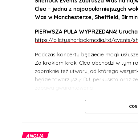
Sherlock Events zaprasza Was na najwi
Cleo – jedna z najpopularniejszych wok
Was w Manchesterze, Sheffield, Birmi
PIERWSZA PULA WYPRZEDANA! Uruchamia
https://bilety.sherlockmedia.ltd/events/
Podczas koncertu będziecie mogli usłysz
Za krokiem krok. Cleo obchodzi w tym rok
zabraknie też utworu, od którego wszystko
będzie towarzyszył DJ, perkusista oraz 
zabawa gwarantowana!
UWAGA! Koncert przeznaczony jest dla w
CON
być pod stałą opieką dorosłego opiekun
BILETY:
https://bilety.sherlockmedia.ltd
ANGLIA