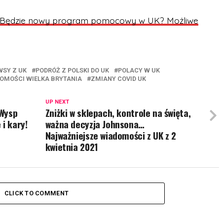
Będzie nowy program pomocowy w UK? Możliwe
WSY Z UK
PODRÓŻ Z POLSKI DO UK
POLACY W UK
OMOŚCI WIELKA BRYTANIA
ZMIANY COVID UK
UP NEXT
 Wysp
Zniżki w sklepach, kontrole na święta,
i kary!
ważna decyzja Johnsona…
Najważniejsze wiadomości z UK z 2
kwietnia 2021
CLICK TO COMMENT