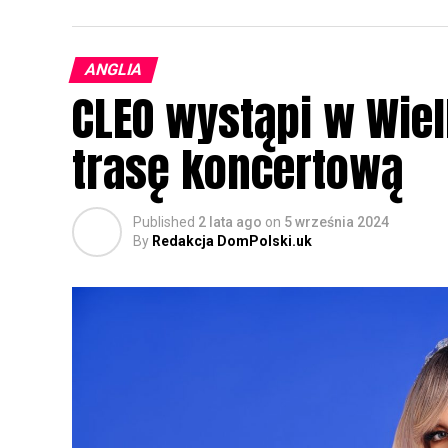
ANGLIA
CLEO wystąpi w Wielk
trasę koncertową
Published
2 lata ago
on
5 września 2024
By
Redakcja DomPolski.uk