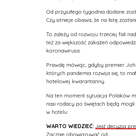
Od przyszłego tygodnia dodane zostan
Czy istnieje obawa, że na listę zosta
To zależy od rozwoju trzeciej fali n
też za większość zakażeń odpowiedzi
koronawirusa.
Prawdę mówiąc, gdyby premier Johns
których pandemia rozwija się, to m
hotelowej kwarantanny.
Na ten moment sytuacja Polaków mi
nasi rodacy po świętach będą mogli 
w hotelu.
WARTO WIEDZIEĆ:
Jest decyzja pr
Zacznie obowiązywać od…