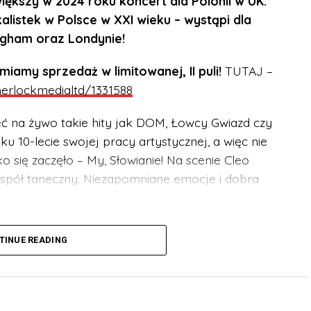
ększy w 2024 roku koncert dla Polonii w UK.
alistek w Polsce w XXI wieku – wystąpi dla
ngham oraz Londynie!
my sprzedaż w limitowanej, II puli!
TUTAJ –
sherlockmedialtd/1331588
eć na żywo takie hity jak DOM, Łowcy Gwiazd czy
u 10-lecie swojej pracy artystycznej, a więc nie
 się zaczęło – My, Słowianie! Na scenie Cleo
zespół taneczny. Niezapomniane emocje i dobra
szystkich grup wiekowych. Niepełnoletni muszą
TINUE READING
a.
/events/sherlockmedialtd/1331588