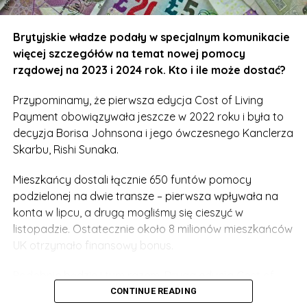
Brytyjskie władze podały w specjalnym komunikacie
więcej szczegółów na temat nowej pomocy
rządowej na 2023 i 2024 rok. Kto i ile może dostać?
Przypominamy, że pierwsza edycja Cost of Living
Payment obowiązywała jeszcze w 2022 roku i była to
decyzja Borisa Johnsona i jego ówczesnego Kanclerza
Skarbu, Rishi Sunaka.
Mieszkańcy dostali łącznie 650 funtów pomocy
podzielonej na dwie transze – pierwsza wpływała na
konta w lipcu, a drugą mogliśmy się cieszyć w
listopadzie. Ostatecznie około 8 milionów mieszkańców
UK otrzymało finansowy bonus.
Podobnie będzie i tym razem. Druga edycja Cost of
Living Payment została oficjalnie zatwierdzona, a
CONTINUE READING