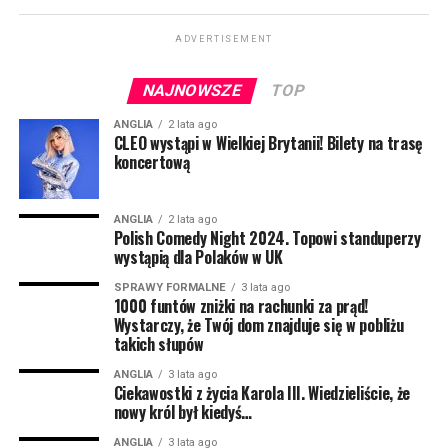
pomoc będzie jeszcze wyższa!
ADVERTISEMENT
Osoby pobierające benefity wypłacane na podstawie
niskich zarobków mogą liczyć na pierwszy przelew już
NAJNOWSZE
TOP
wczesną wiosną 2023. Będzie to kwota 301 funtów.
ANGLIA
2 lata ago
Następna transza będzie wypłacana jesienią 2023 i
CLEO wystąpi w Wielkiej Brytanii! Bilety na trasę
koncertową
tym razem otrzymamy 300 funtów. Z kolei wiosną 2024
roku mieszkańcy mogą liczyć na kolejny bonus – tym
razem 299 funtów.
ANGLIA
2 lata ago
Polish Comedy Night 2024. Topowi standuperzy
Z jednej strony wiadomość, że władze planują pomoc
wystąpią dla Polaków w UK
w wysokości aż 900 funtów może cieszyć. Z drugiej
SPRAWY FORMALNE
3 lata ago
strony jej podzielenie aż na trzy transze oznacza, że
1000 funtów zniżki na rachunki za prąd!
Wystarczy, że Twój dom znajduje się w pobliżu
więcej pomocy w 2023 roku raczej nie będzie.
takich słupów
Przynajmniej nie dla osób pobierających Universal
ANGLIA
3 lata ago
Ciekawostki z życia Karola III. Wiedzieliście, że
Credit. Na wyższe kwoty mogą liczyć emeryci oraz
nowy król był kiedyś…
osoby niepełnosprawne.
ANGLIA
3 lata ago