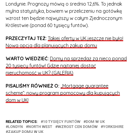
Londynie. Prognozy mówią o średnio 12,6%. To jednak
mylna statystyka, bowiem w przeliczeniu na gotówkę
wzrost ten będzie najwyższy w całym Zjednoczonym
Królestwie (ponad 60 tysięcy funtów).
PRZECZYTAJ TEŻ:
Takiej oferty w UK jeszcze nie było!
Nowa opcja dla planujących zakup domu
WARTO WIEDZIEĆ:
Domy na sprzedaż za nieco ponad
20 tysięcy funtów! Gdzie najtaniej dostać
nieruchomość w UK? (GALERIA)
PISALIŚMY RÓWNIEŻ O:
„Mortgage guarantee
scheme”: nowy program pomocowy dla kupujących
dom w UK!
RELATED TOPICS:
10 TYSIĘCY FUNTÓW
DOM W UK
LONDYN
NORTH WEST
WZROST CEN DOMÓW
YORKSHIRE
ZAKUP DOMU W UK