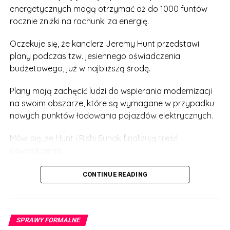
energetycznych mogą otrzymać aż do 1000 funtów
rocznie zniżki na rachunki za energię.
Oczekuje się, że kanclerz Jeremy Hunt przedstawi
plany podczas tzw. jesiennego oświadczenia
budżetowego, już w najbliższą środę.
Plany mają zachęcić ludzi do wspierania modernizacji
na swoim obszarze, które są wymagane w przypadku
nowych punktów ładowania pojazdów elektrycznych.
Mówi się, że Hunt i Rishi Sunak finalizują treść
oświadczenia.
Rzecznik rządu powiedział: „Przyspieszając system
CONTINUE READING
planowania – w tym budowę punktów ładowania
pojazdów elektrycznych – rozwiążemy jeden z
najczęstszych problemów zgłaszanych przez firmy
SPRAWY FORMALNE
chcące inwestować w Wielkiej Brytanii”.