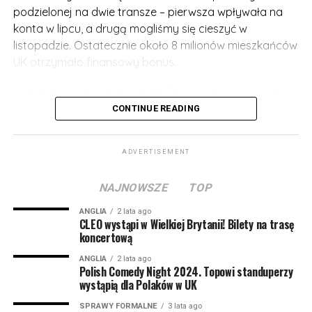
podzielonej na dwie transze – pierwsza wpływała na
konta w lipcu, a drugą mogliśmy się cieszyć w
listopadzie. Ostatecznie około 8 milionów mieszkańców
UK otrzymało finansowy bonus.
Podobnie będzie i tym razem. Druga edycja Cost of
Living Payment została oficjalnie zatwierdzona, a
CONTINUE READING
pomoc będzie jeszcze wyższa!
ADVERTISEMENT
Osoby pobierające benefity wypłacane na podstawie
niskich zarobków mogą liczyć na pierwszy przelew już
NAJNOWSZE
TOP
wczesną wiosną 2023. Będzie to kwota 301 funtów.
ANGLIA
2 lata ago
Następna transza będzie wypłacana jesienią 2023 i
CLEO wystąpi w Wielkiej Brytanii! Bilety na trasę
koncertową
tym razem otrzymamy 300 funtów. Z kolei wiosną 2024
roku mieszkańcy mogą liczyć na kolejny bonus – tym
ANGLIA
2 lata ago
Polish Comedy Night 2024. Topowi standuperzy
razem 299 funtów.
wystąpią dla Polaków w UK
Z jednej strony wiadomość, że władze planują pomoc
SPRAWY FORMALNE
3 lata ago