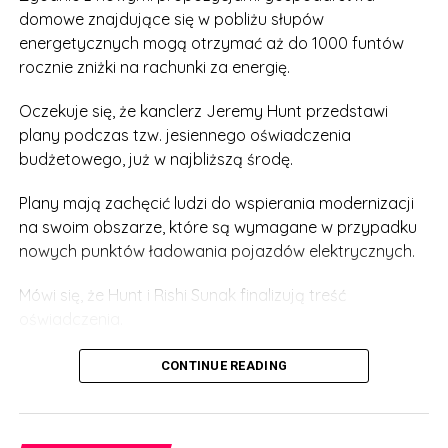
domowe znajdujące się w pobliżu słupów
energetycznych mogą otrzymać aż do 1000 funtów
rocznie zniżki na rachunki za energię.
Oczekuje się, że kanclerz Jeremy Hunt przedstawi
plany podczas tzw. jesiennego oświadczenia
budżetowego, już w najbliższą środę.
Plany mają zachęcić ludzi do wspierania modernizacji
na swoim obszarze, które są wymagane w przypadku
nowych punktów ładowania pojazdów elektrycznych.
Mówi się, że Hunt i Rishi Sunak finalizują treść
oświadczenia.
Rzecznik rządu powiedział: „Przyspieszając system
CONTINUE READING
planowania – w tym budowę punktów ładowania
pojazdów elektrycznych – rozwiążemy jeden z
najczęstszych problemów zgłaszanych przez firmy