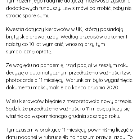
Tym razem jego rady nie dotyczą możliwości zyskania
dodatkowych funduszy. Lewis mówi co zrobić, żeby nie
stracić spore sumy.
Kwestia dotyczy kierowców w UK, którzy posiadają
brytyjskie prawo jazdy. Według przepisów dokument
należy co 10 lat wymienić, wnoszą przy tym
symboliczną opłatę.
Ze względu na pandemię, rząd podjął w zeszłym roku
decyzję o automatycznym przedłużeniu ważności tzw.
photocards o 11 miesięcy. Warunkiem było wygaśnięcie
dokumentu maksymalnie do końca grudnia 2020.
Wielu kierowców błędnie zinterpretowało nowy przepis.
Sądzili, że przedłużenie ważności o 11 miesięcy liczy się
właśnie od wspomnianego grudnia zeszłego roku.
Tymczasem w praktyce 11 miesięcy powinniśmy liczyć o
daty podanej w rubryce 4b na naszym prawie jazdy. To