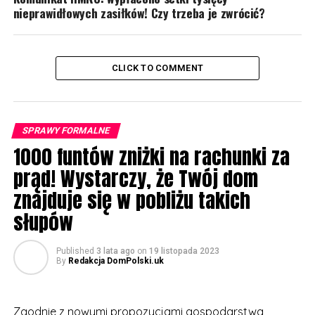
nieprawidłowych zasiłków! Czy trzeba je zwrócić?
CLICK TO COMMENT
SPRAWY FORMALNE
1000 funtów zniżki na rachunki za
prąd! Wystarczy, że Twój dom
znajduje się w pobliżu takich
słupów
Published
3 lata ago
on
19 listopada 2023
By
Redakcja DomPolski.uk
Zgodnie z nowymi propozycjami gospodarstwa