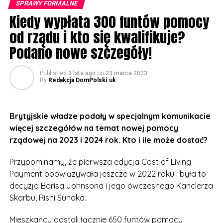
SPRAWY FORMALNE
chcące inwestować w Wielkiej Brytanii”.
Kiedy wypłata 300 funtów pomocy
Departament odmówił ujawnienia, kto będzie płacił za
od rządu i kto się kwalifikuje?
zniżki, ani podania jakichkolwiek szczegółów na temat
Podano nowe szczegóły!
tego, jak blisko musiałyby się znajdować domy, aby
kwalifikować się do maksymalnej zniżki.
Published
3 lata ago
on
23 marca 2023
By
Redakcja DomPolski.uk
Co do innych punktów ogłaszanego niebawem
budżetu Wielkiej Brytanii uważa się, że Ministerstwo
Skarbu rozważa ogłoszenie pewnych obniżek
Brytyjskie władze podały w specjalnym komunikacie
podatków. Dyskutowane są także zmiany w podatku
więcej szczegółów na temat nowej pomocy
dochodowym, ubezpieczeniu społecznym, podatku od
rządowej na 2023 i 2024 rok. Kto i ile może dostać?
spadków i podatkach od działalności gospodarczej.
Przypominamy, że pierwsza edycja Cost of Living
Payment obowiązywała jeszcze w 2022 roku i była to
decyzja Borisa Johnsona i jego ówczesnego Kanclerza
Skarbu, Rishi Sunaka.
Mieszkańcy dostali łącznie 650 funtów pomocy