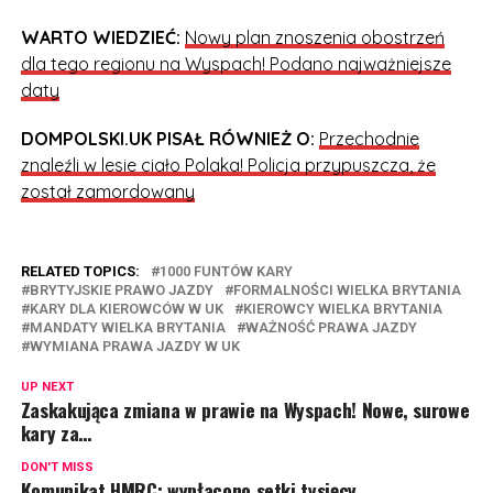
WARTO WIEDZIEĆ:
Nowy plan znoszenia obostrzeń
dla tego regionu na Wyspach! Podano najważniejsze
daty
DOMPOLSKI.UK PISAŁ RÓWNIEŻ O:
Przechodnie
znaleźli w lesie ciało Polaka! Policja przypuszcza, że
został zamordowany
RELATED TOPICS:
1000 FUNTÓW KARY
BRYTYJSKIE PRAWO JAZDY
FORMALNOŚCI WIELKA BRYTANIA
KARY DLA KIEROWCÓW W UK
KIEROWCY WIELKA BRYTANIA
MANDATY WIELKA BRYTANIA
WAŻNOŚĆ PRAWA JAZDY
WYMIANA PRAWA JAZDY W UK
UP NEXT
Zaskakująca zmiana w prawie na Wyspach! Nowe, surowe
kary za…
DON'T MISS
Komunikat HMRC: wypłacono setki tysięcy