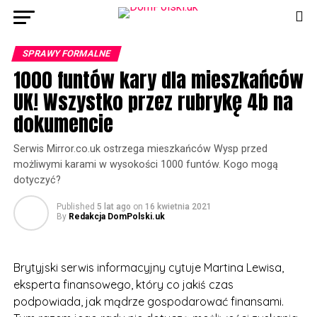
SPRAWY FORMALNE
1000 funtów kary dla mieszkańców
UK! Wszystko przez rubrykę 4b na
dokumencie
Serwis Mirror.co.uk ostrzega mieszkańców Wysp przed
możliwymi karami w wysokości 1000 funtów. Kogo mogą
dotyczyć?
Published
5 lat ago
on
16 kwietnia 2021
By
Redakcja DomPolski.uk
Brytyjski serwis informacyjny cytuje Martina Lewisa,
eksperta finansowego, który co jakiś czas
podpowiada, jak mądrze gospodarować finansami.