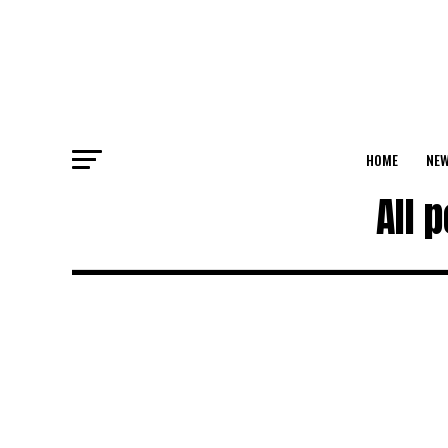
HOME
NEW
All 