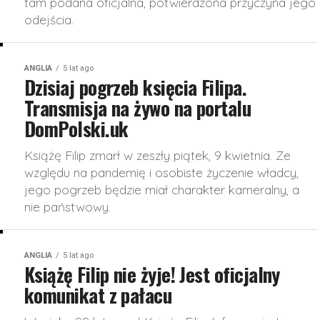
tam podana oficjalna, potwierdzona przyczyna jego
odejścia.
ANGLIA
5 lat ago
Dzisiaj pogrzeb księcia Filipa.
Transmisja na żywo na portalu
DomPolski.uk
Książę Filip zmarł w zeszły piątek, 9 kwietnia. Ze
względu na pandemię i osobiste życzenie władcy,
jego pogrzeb będzie miał charakter kameralny, a
nie państwowy.
ANGLIA
5 lat ago
Książę Filip nie żyje! Jest oficjalny
komunikat z pałacu