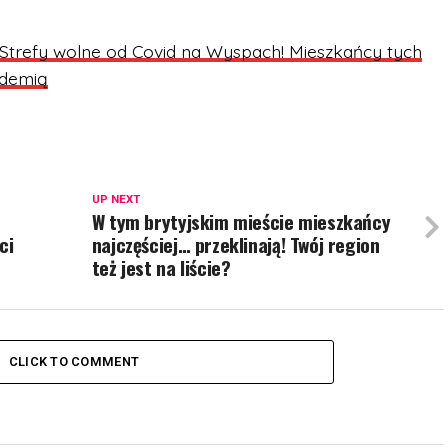
Strefy wolne od Covid na Wyspach! Mieszkańcy tych
ndemią
UP NEXT
W tym brytyjskim mieście mieszkańcy
ci
najczęściej… przeklinają! Twój region
też jest na liście?
CLICK TO COMMENT