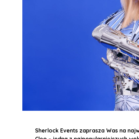
Sherlock Events zaprasza Was na najwi
Cleo – jedna z najpopularniejszych wok