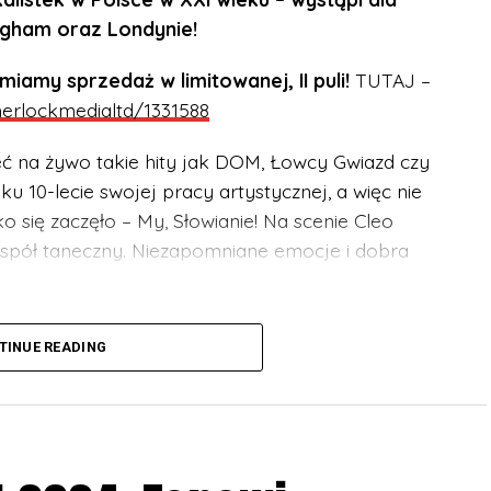
ngham oraz Londynie!
my sprzedaż w limitowanej, II puli!
TUTAJ –
sherlockmedialtd/1331588
eć na żywo takie hity jak DOM, Łowcy Gwiazd czy
u 10-lecie swojej pracy artystycznej, a więc nie
 się zaczęło – My, Słowianie! Na scenie Cleo
zespół taneczny. Niezapomniane emocje i dobra
szystkich grup wiekowych. Niepełnoletni muszą
TINUE READING
a.
/events/sherlockmedialtd/1331588