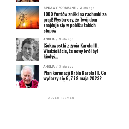
SPRAWY FORMALNE
3 lata ago
1000 funtów zniżki na rachunki za
prąd! Wystarczy, że Twój dom
znajduje się w pobliżu takich
słupów
ANGLIA
3 lata ago
Ciekawostki z życia Karola III.
Wiedzieliście, że nowy król był
kiedyś…
ANGLIA
3 lata ago
Plan koronacji Króla Karola III. Co
wydarzy się 6, 7 i 8 maja 2023?
ADVERTISEMENT