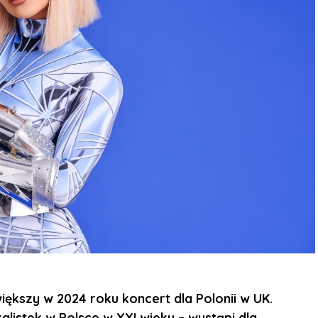
ększy w 2024 roku koncert dla Polonii w UK.
alistek w Polsce w XXI wieku – wystąpi dla