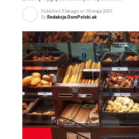
Published
5 lat ago
on
10 maja 2021
By
Redakcja DomPolski.uk