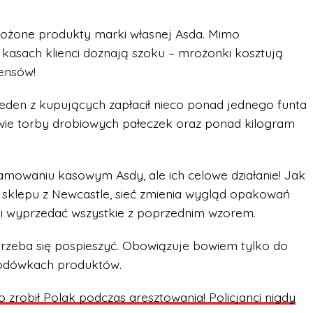
mrożone produkty marki własnej Asda. Mimo
kasach klienci doznają szoku – mrożonki kosztują
pensów!
eden z kupujących zapłacił nieco ponad jednego funta
wie torby drobiowych pałeczek oraz ponad kilogram
ramowaniu kasowym Asdy, ale ich celowe działanie! Jak
sklepu z Newcastle, sieć zmienia wygląd opakowań
i wyprzedać wszystkie z poprzednim wzorem.
, trzeba się pospieszyć. Obowiązuje bowiem tylko do
odówkach produktów.
co zrobił Polak podczas aresztowania! Policjanci nigdy