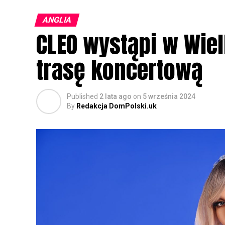
ANGLIA
CLEO wystąpi w Wielk
trasę koncertową
Published
2 lata ago
on
5 września 2024
By
Redakcja DomPolski.uk