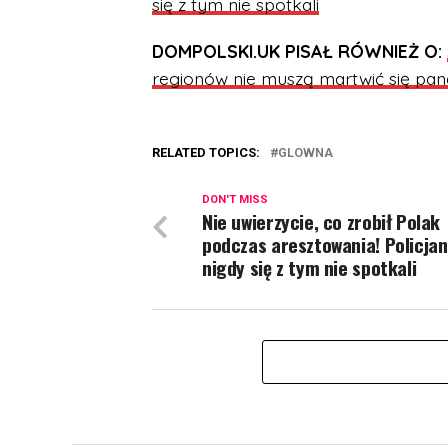
się z tym nie spotkali
DOMPOLSKI.UK PISAŁ RÓWNIEŻ O:
regionów nie muszą martwić się pa
RELATED TOPICS:
GLOWNA
DON'T MISS
Nie uwierzycie, co zrobił Polak
podczas aresztowania! Policjan
nigdy się z tym nie spotkali