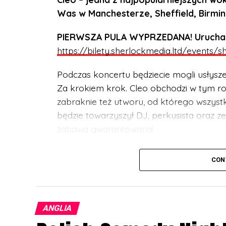
Was w Manchesterze, Sheffield, Birmi
PIERWSZA PULA WYPRZEDANA! Uruchamia
https://bilety.sherlockmedia.ltd/events/
Podczas koncertu będziecie mogli usłysz
Za krokiem krok. Cleo obchodzi w tym rok
zabraknie też utworu, od którego wszystko
będzie towarzyszył DJ, perkusista oraz 
zabawa gwarantowana!
UWAGA! Koncert przeznaczony jest dla w
CON
być pod stałą opieką dorosłego opiekun
BILETY:
https://bilety.sherlockmedia.ltd
ANGLIA
Koncert odbędzie się: