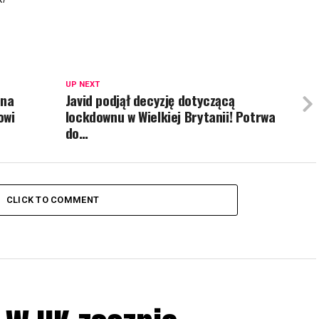
UP NEXT
 na
Javid podjął decyzję dotyczącą
owi
lockdownu w Wielkiej Brytanii! Potrwa
do…
CLICK TO COMMENT