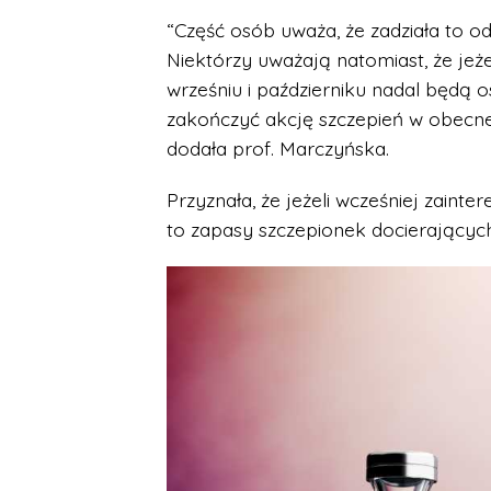
“Część osób uważa, że zadziała to od
Niektórzy uważają natomiast, że je
wrześniu i październiku nadal będą 
zakończyć akcję szczepień w obecnej
dodała prof. Marczyńska.
Przyznała, że jeżeli wcześniej zaint
to zapasy szczepionek docierających