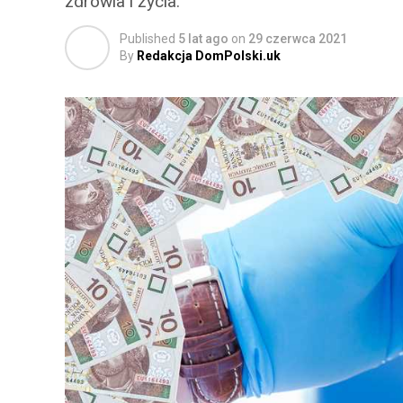
zdrowia i życia.
Published
5 lat ago
on
29 czerwca 2021
By
Redakcja DomPolski.uk