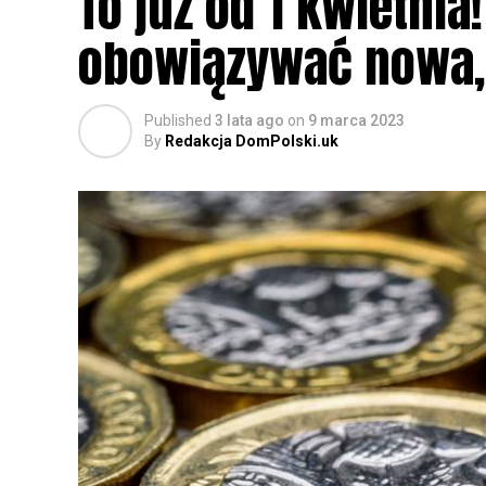
To już od 1 kwietnia
obowiązywać nowa, 
Published
3 lata ago
on
9 marca 2023
By
Redakcja DomPolski.uk