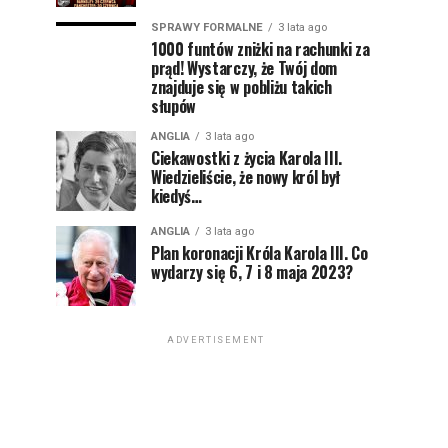
SPRAWY FORMALNE
3 lata ago
1000 funtów zniżki na rachunki za
prąd! Wystarczy, że Twój dom
znajduje się w pobliżu takich
słupów
ANGLIA
3 lata ago
Ciekawostki z życia Karola III.
Wiedzieliście, że nowy król był
kiedyś…
ANGLIA
3 lata ago
Plan koronacji Króla Karola III. Co
wydarzy się 6, 7 i 8 maja 2023?
ADVERTISEMENT