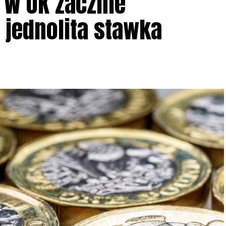
! W UK zacznie
jednolita stawka