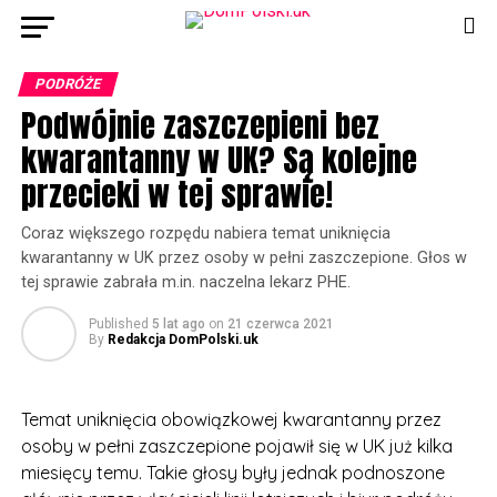
PODRÓŻE
Podwójnie zaszczepieni bez
kwarantanny w UK? Są kolejne
przecieki w tej sprawie!
Coraz większego rozpędu nabiera temat uniknięcia
kwarantanny w UK przez osoby w pełni zaszczepione. Głos w
tej sprawie zabrała m.in. naczelna lekarz PHE.
Published
5 lat ago
on
21 czerwca 2021
By
Redakcja DomPolski.uk
Temat uniknięcia obowiązkowej kwarantanny przez
osoby w pełni zaszczepione pojawił się w UK już kilka
miesięcy temu. Takie głosy były jednak podnoszone