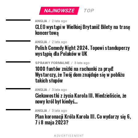
Czekamy z niecierpliwością na wprowadzenie takich
regulacji w całej Wielkiej Brytanii.
NAJNOWSZE
TOP
To, co będzie ułatwieniem dla legalnie żyjących tu
Polaków i innych „nie-brytyjskich” obywateli, sprawi
ANGLIA
2 lata ago
CLEO wystąpi w Wielkiej Brytanii! Bilety na trasę
pewną trudność turystom czy naszym rodzinom, które
koncertową
będą chciały nas odwiedzić.
ANGLIA
2 lata ago
Polish Comedy Night 2024. Topowi standuperzy
Wprowadzony zostanie bowiem system ETA, czyli
wystąpią dla Polaków w UK
Electronic Travel Authorisation. Będzie to specjalne
pozwolenie na wjazd na teren Wielkiej Brytanii, o które
SPRAWY FORMALNE
3 lata ago
1000 funtów zniżki na rachunki za prąd!
trzeba będzie aplikować online.
Wystarczy, że Twój dom znajduje się w pobliżu
takich słupów
Cały system ma być bardzo uproszczony, a
formalności ze strony aplikującego mają zająć do 5
ANGLIA
3 lata ago
Ciekawostki z życia Karola III. Wiedzieliście, że
minut. Na odpowiedź ze strony systemy mamy czekać
nowy król był kiedyś…
do 72 godzin.
ANGLIA
3 lata ago
Plan koronacji Króla Karola III. Co wydarzy się 6,
Nie dostaniemy jednak żadnego „kwitka”. Pozwolenie
7 i 8 maja 2023?
zostanie zapisane w specjalnej bazie, a weryfikacja
nastąpi dopiero podczas przekraczania granicy –
ADVERTISEMENT