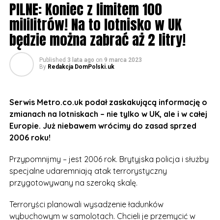
PILNE: Koniec z limitem 100
mililitrów! Na to lotnisko w UK
będzie można zabrać aż 2 litry!
Published
3 lata ago
on
9 marca 2023
By
Redakcja DomPolski.uk
Serwis Metro.co.uk podał zaskakującą informację o
zmianach na lotniskach – nie tylko w UK, ale i w całej
Europie. Już niebawem wrócimy do zasad sprzed
2006 roku!
Przypomnijmy – jest 2006 rok. Brytyjska policja i służby
specjalne udaremniają atak terrorystyczny
przygotowywany na szeroką skalę.
Terroryści planowali wysadzenie ładunków
wybuchowym w samolotach. Chcieli je przemycić w