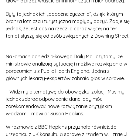
głównie przez właścicieli linii lotniczych i biur podróży.
Były to jednak ich „pobożne życzenia”, dzięki którym
branża lotnicza i turystyczna mogłyby odżyć. Zdaje się
jednak, że jest coś na rzecz, a coraz więcej na ten
temat słyszy się od osób związanych z Downing Street!
Na łamach poniedziałkowego Daily Mail czytamy, że
ministrowie analizują sytuację i możliwe rozwiązania w
porozumieniu z Public Health England. Jedna z
głównych lekarzy-ekspertów zabrała głos w sprawie.
– Widzimy alternatywę do obowiązku izolacji. Musimy
jednak zebrać odpowiednie dane, aby móc
zarekomendować nowe rozwiązanie brytyjskim
władzom – mówi dr Susan Hopkins.
W rozmowie z BBC Hopkins przyznała również, że
urzędnicy z UK konsultują sprawę z rządem w… Izraelu!