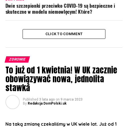
Dwie szczepionki przeciwko COVID-19 są bezpieczne i
skuteczne w modelu niemowlęcym! Które?
CLICK TO COMMENT
ZDROWIE
To już od 1 kwietnia! W UK zacznie
obowiązywać nowa, jednolita
stawka
Published
3 lata ago
on
9 marca 2023
By
Redakcja DomPolski.uk
Na taką zmianę czekaliśmy w UK wiele lat. Już od 1