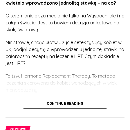
kwietnia wprowadzono jednolitą stawkę – na co?
O tej zmianie piszą media nie tylko na Wyspach, ale i na
całym świecie. Jest to bowiem decyzja unikatowa na
skalę światową.
Ministrowie, chcąc ułatwić życie setek tysięcy kobiet w
UK, podjęli decyzję o wprowadzeniu jednolitej stawki na
całoroczną receptę na leczenie HRT. Czym dokładnie
jest HRT?
To tzw. Hormone Replacement Therapy. To metoda
leczenia skierowana do kobiet wchodzących w wiek
menopauzalny.
Wystarczy przyjąć niewielką tabletkę, a w organizmie
CONTINUE READING
wytworzy się więcej hormonu, który w czasie
menopauzy jest produkowany naturalnie w mniejszym
zakresie. Dzięki temu kobiety leczące się metodą HRT
ZDROWIE