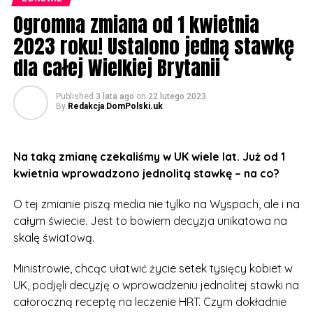
nie odczuwają tak wielu nieprzyjemnych skutków
Ogromna zmiana od 1 kwietnia
menopauzy, jak m.in. uderzenia gorąca, uporczywe
bóle głowy czy bezsenność.
2023 roku! Ustalono jedną stawkę
dla całej Wielkiej Brytanii
Dotychczas wspomniana metoda była dostępna w UK,
ale za każdym razem należało udać się do lekarza i
Published
3 lata ago
on
22 lutego 2023
zapłacić za receptę. Teraz to się zmienia.
By
Redakcja DomPolski.uk
Za całoroczny zapas zapłacimy dokładnie 18 funtów i
70 pensów. O taką możliwość można aplikować online
Na taką zmianę czekaliśmy w UK wiele lat. Już od 1
lub udać się do najbliższej apteki.
kwietnia wprowadzono jednolitą stawkę – na co?
– To ogromny krok dla wielu pań na Wyspach, ich
O tej zmianie piszą media nie tylko na Wyspach, ale i na
zdrowie i dobre samopoczucie powinno być
całym świecie. Jest to bowiem decyzja unikatowa na
priorytetem. Teraz będą mogły sobie ulżyć bez
skalę światową.
martwienia się o koszty – mówi Dame Lesley Regan,
Women’s Health Ambassador w UK.
Ministrowie, chcąc ułatwić życie setek tysięcy kobiet w
UK, podjęli decyzję o wprowadzeniu jednolitej stawki na
Szacuje się, że z leczenia HRT korzysta ok. 400 tysięcy
całoroczną receptę na leczenie HRT. Czym dokładnie
kobiet w Wielkiej Brytanii. Teraz ta liczba