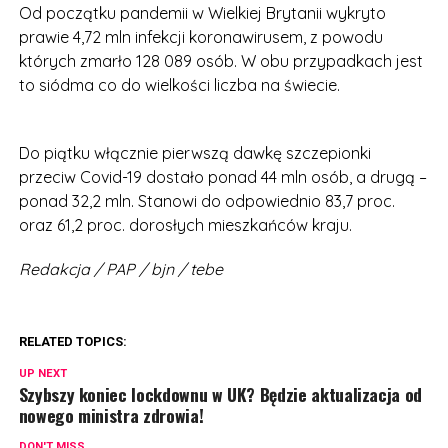
Od początku pandemii w Wielkiej Brytanii wykryto
prawie 4,72 mln infekcji koronawirusem, z powodu
których zmarło 128 089 osób. W obu przypadkach jest
to siódma co do wielkości liczba na świecie.
Do piątku włącznie pierwszą dawkę szczepionki
przeciw Covid-19 dostało ponad 44 mln osób, a drugą –
ponad 32,2 mln. Stanowi do odpowiednio 83,7 proc.
oraz 61,2 proc. dorosłych mieszkańców kraju.
Redakcja / PAP / bjn / tebe
RELATED TOPICS:
UP NEXT
Szybszy koniec lockdownu w UK? Będzie aktualizacja od
nowego ministra zdrowia!
DON'T MISS