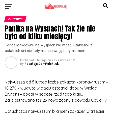
ZDROWIE
Panika na Wyspach! Tak źle nie
było od kilku miesięcy!
Końca lockdownu na Wyspach nie widać. Statystyki z
ostatnich dni niestety nie napawają optymizmem.
Published
5 lat ago
on
28 czerwca 2021
By
Redakcja DomPolski.uk
Najwyższą od 5 lutego liczbę zakażeń koronawirusem –
18 270 – wykryto w ciągu ostatniej doby w Wielkiej
Brytanii – podał w sobotę rząd tego kraju.
Zarejestrowano też 23 nowe zgony z powodu Covid-19.
Dotychczas najwyższym bilansem zakażeń w trzeciej