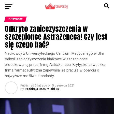
ZDROWIE
Odkryto zanieczyszczenia w
szczepionce AstraZeneca! Czy jest
się czego bać?
Naukowcy z Uniwersyteckiego Centrum Medycznego w Ulm
odkryli zanieczyszczenia białkowe w szczepionce
produkowanej przez firmę AstraZeneca. Brytyjsko-szwedzka
firma farmaceutyczna zapewniła, że pracuje w oparciu o
najwyższe możliwe standardy.
Published
5 lat ago
on
5 czerwca 2021
By
Redakcja DomPolski.uk