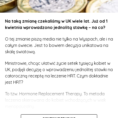
Na taką zmianę czekaliśmy w UK wiele lat. Już od 1
kwietnia wprowadzono jednolitą stawkę – na co?
O tej zmianie piszą media nie tylko na Wyspach, ale i na
całym świecie. Jest to bowiem decyzja unikatowa na
skalę światową.
Ministrowie, chcąc ułatwić życie setek tysięcy kobiet w
UK, podjęli decyzję o wprowadzeniu jednolitej stawki na
całoroczną receptę na leczenie HRT. Czym dokładnie
jest HRT?
To tzw. Hormone Replacement Therapy. To metoda
leczenia skierowana do kobiet wchodzących w wiek
menopauzalny.
Wystarczy przyjąć niewielką tabletkę, a w organizmie