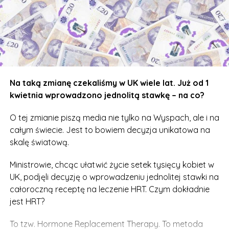
Women’s Health Ambassador w UK.
Szacuje się, że z leczenia HRT korzysta ok. 400 tysięcy
kobiet w Wielkiej Brytanii. Teraz ta liczba
prawdopodobnie się zwiększy.
Więcej o Hormone Replacement Theraphy
Na taką zmianę czekaliśmy w UK wiele lat. Już od 1
przeczytacie na oficjalnej stronie NHS –
dostępnej
kwietnia wprowadzono jednolitą stawkę – na co?
tutaj
.
O tej zmianie piszą media nie tylko na Wyspach, ale i na
całym świecie. Jest to bowiem decyzja unikatowa na
skalę światową.
Ministrowie, chcąc ułatwić życie setek tysięcy kobiet w
UK, podjęli decyzję o wprowadzeniu jednolitej stawki na
całoroczną receptę na leczenie HRT. Czym dokładnie
jest HRT?
To tzw. Hormone Replacement Therapy. To metoda