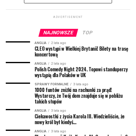
TOP 50 najgorszych imiona dla
Słowa „homer” użyjemy także odnosząc się do
chłopca
ADVERTISEMENT
niewielkiej pracy domowej, którą komuś zleciliśmy i
zapłaciliśmy za nią. Jeszcze inna interpretacja mówi o
Abaddon
NAJNOWSZE
TOP
staro-hebrajskiej jednostce – homer to blisko 400
Adolf
litrów.
ANGLIA
2 lata ago
CLEO wystąpi w Wielkiej Brytanii! Bilety na trasę
Anous
koncertową
Ale to jeszcze nie to. Okazuje się, że trzeba sięgnąć do
Ajax
amerykańskiej wersji języka angielskiego. Co więc
ANGLIA
2 lata ago
Polish Comedy Night 2024. Topowi standuperzy
oznacza słowo „homer”?
Akuji
wystąpią dla Polaków w UK
Arthur
Wywodzi się z popularnej gry w baseball. Homer to
SPRAWY FORMALNE
3 lata ago
1000 funtów zniżki na rachunki za prąd!
uderzenie tak silne, że piłka wylatuje poza boisko, a
Arlo
Wystarczy, że Twój dom znajduje się w pobliżu
zawodnik może bez wysiłku obiec każdą bazę i zdobyć
takich słupów
Bart
punkt dla swojej drużyny.
ANGLIA
3 lata ago
Bear
Ciekawostki z życia Karola III. Wiedzieliście, że
Czemu więc słowo, które znane jest tylko wielbicielom
nowy król był kiedyś…
Bob
baseballu w USA zostało wybrane „słowem roku 2022”?
Musimy cofnąć się do maja tego roku.
ANGLIA
3 lata ago
Boris