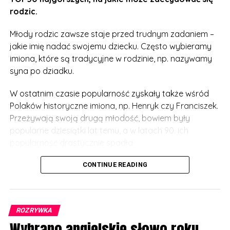
rodzic.
Młody rodzic zawsze staje przed trudnym zadaniem –
jakie imię nadać swojemu dziecku. Często wybieramy
imiona, które są tradycyjne w rodzinie, np. nazywamy
syna po dziadku.
W ostatnim czasie popularność zyskały także wśród
Polaków historyczne imiona, np. Henryk czy Franciszek.
Przeżywają swoją drugą młodość, bowiem były
popularne dziesiątki lat temu, a w latach 90. ich
popularność drastycznie spadła.
Żyjemy jednak w takich dziwnych czasach, że wielu
CONTINUE READING
młodych rodziców kieruje się modą. I nadają imiona np.
po bohaterach seriali i filmów. W myśl zasady – im
dziwniejsze, tym lepiej.
ROZRYWKA
Wybrano angielskie słowo roku
Mało kto jednak myśli, jaki kłopot będzie miało dziecko