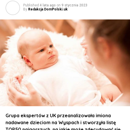
Published
4 lata ago
on
9 stycznia 2023
By
Redakcja DomPolski.uk
Grupa ekspertów z UK przeanalizowała imiona
nadawane dzieciom na Wyspach i stworzyła listę
TOP50 najgorszych, na jakie może zdecydować się