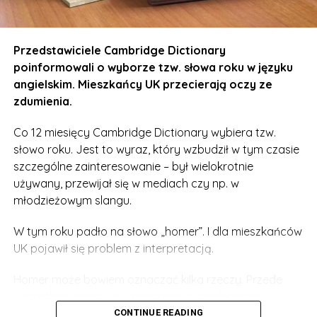
wyjaśnień nie potrzeba.
W sprawie pojawił się też na moment „polski wątek”. W
Przedstawiciele Cambridge Dictionary
TOP50 męskich imion jest bowiem Inspektor. Polacy w
poinformowali o wyborze tzw. słowa roku w języku
komentarzach m.in. na łamach Daily Mirror czy Daily
angielskim. Mieszkańcy UK przecierają oczy ze
Star wyśmiali ranking i pisali, że „nie spotkali jeszcze
zdumienia.
nikogo w Polsce z takim imieniem”. Jak to bywa w
przypadku naszych rodaków, przewijały się
Co 12 miesięcy Cambridge Dictionary wybiera tzw.
komentarze w stylu: „ale bzdura”.
słowo roku. Jest to wyraz, który wzbudził w tym czasie
szczególne zainteresowanie – był wielokrotnie
Spieszymy więc z wyjaśnieniem. Imię Inspektor, mimo
używany, przewijał się w mediach czy np. w
polskiego brzmienia, ma swoje korzenie w Nigerii. A
młodzieżowym slangu.
niedawno znana para celebrytów nadała swojemu
dziecku imię „Pilot Inspektor”. I nie, nie chodzi o
W tym roku padło na słowo „homer”. I dla mieszkańców
„polskiego” pilota.
UK pojawił się problem z interpretacją.
A Wy znacie inne takie imiona? Pochwalcie się w
Homer może bowiem oznaczać kilka rzeczy. Przede
komentarzach!
wszystkim kojarzy się z postacią z mitologicznej
Odysei. Ponadto homer to także udomowiony gołąb
CONTINUE READING