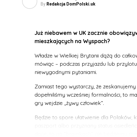
By
Redakcja DomPolski.uk
Już za ok. 1,5 roku będziemy mogli zapomni
Zmieni się także zasada dotycząca sprzęt
wyjmować laptopów, tabletów czy kabli o
Już niebawem w UK zacznie obowiązyw
strażnik zobaczy wyraźnie na ekranie.
mieszkających na Wyspach?
Tymczasem na London City Airport już ter
Władze w Wielkiej Brytanii dążą do całkow
któremu zabierzemy ze sobą na pokład aż
mówiąc – podczas przyjazdu lub przylotu 
niecierpliwością na wprowadzenie takich re
niewygodnymi pytaniami.
Zamiast tego wystarczy, że zeskanujemy 
dopełniliśmy wcześniej formalności, to ma
gry wejdzie „żywy człowiek”.
Będzie to spore ułatwienie dla Polaków, k
paszport albo przyznany status osiedleń
dane, to na ”bramkach” nie będziemy mi