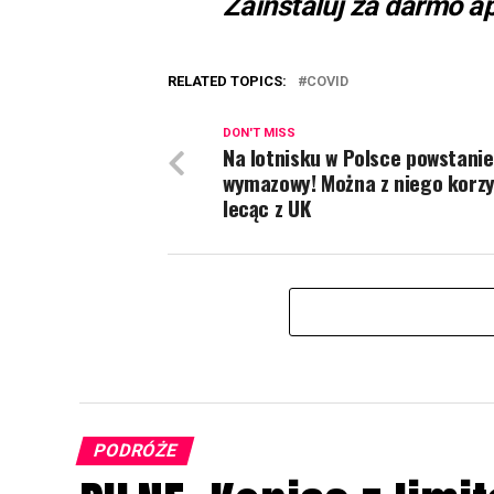
Zainstaluj za darmo ap
RELATED TOPICS:
COVID
DON'T MISS
Na lotnisku w Polsce powstani
wymazowy! Można z niego korz
lecąc z UK
PODRÓŻE