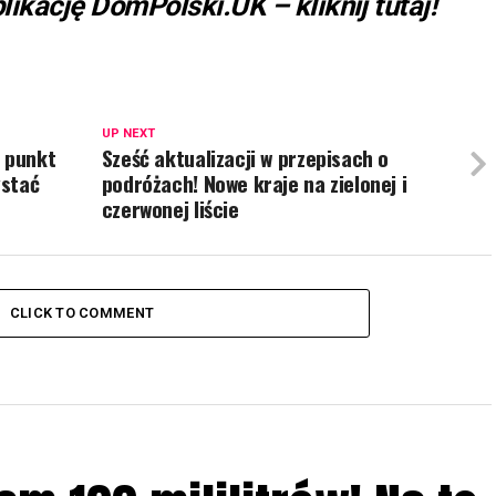
likację DomPolski.UK – kliknij tutaj!
UP NEXT
e punkt
Sześć aktualizacji w przepisach o
ystać
podróżach! Nowe kraje na zielonej i
czerwonej liście
CLICK TO COMMENT