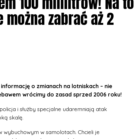
tem 100 mililitrów! Na to
e można zabrać aż 2
informację o zmianach na lotniskach – nie
ż niebawem wrócimy do zasad sprzed 2006 roku!
policja i służby specjalne udaremniają atak
ką skalę.
ów wybuchowym w samolotach. Chcieli je