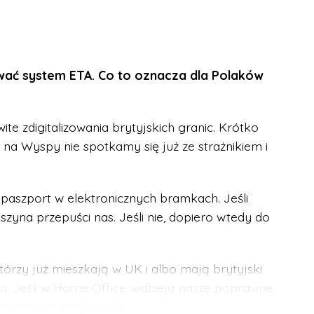
eć o limicie 100 mililitrów. Ale to nie wszystko.
u elektronicznego. Nie trzeba będzie już
d ładowarek w czasie kontroli. Wszystko to
ać system ETA. Co to oznacza dla Polaków
az działać będzie program pilotażowy, dzięki
ite zdigitalizowania brytyjskich granic. Krótko
 2 litry płynów w jednej butelce! Czekamy z
na Wyspy nie spotkamy się już ze strażnikiem i
gulacji w całej Wielkiej Brytanii.
paszport w elektronicznych bramkach. Jeśli
szyna przepuści nas. Jeśli nie, dopiero wtedy do
tórzy już mieszkają w UK i albo mają brytyjski
ca. Jeśli w Home Office widnieją nasze poprawne
eli żadnych problemów.