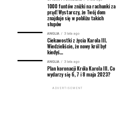
1000 funtów zniżki na rachunki za
prąd! Wystarczy, że Twój dom
znajduje się w pobliżu takich
słupów
ANGLIA
3 lata ago
Ciekawostki z życia Karola III.
Wiedzieliście, że nowy król był
kiedyś…
ANGLIA
3 lata ago
Plan koronacji Króla Karola III. Co
wydarzy się 6, 7 i 8 maja 2023?
ADVERTISEMENT