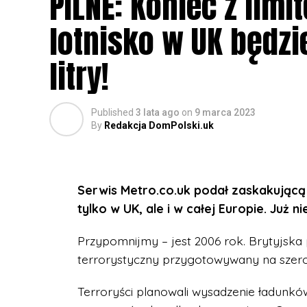
PILNE: Koniec z limi
lotnisko w UK będzi
litry!
Published
3 lata ago
on
9 marca 2023
By
Redakcja DomPolski.uk
Serwis Metro.co.uk podał zaskakującą 
tylko w UK, ale i w całej Europie. Ju
Przypomnijmy – jest 2006 rok. Brytyjska 
terrorystyczny przygotowywany na szero
Terroryści planowali wysadzenie ładunk