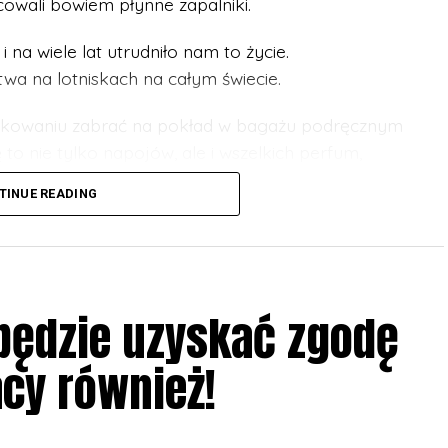
owali bowiem płynne zapalniki.
i na wiele lat utrudniło nam to życie.
 na lotniskach na całym świecie.
akowaniu zabrać na pokład w bagażu podręcznym
ę to nie tylko napojów, ale i wszelkich perfum,
TINUE READING
uje się, że zostaną zmienione już w 2024 roku! A
dnym z lotnisk w UK!
raniczną na zainstalowanie nowych maszyn
 będzie uzyskać zgodę
erminalu nr 3 na Heathrow już taka aparatura
acy również!
oże wykryć także to, co jest ukryte w butelkach,
ęki temu szykuje się rewolucyjna zmiana.