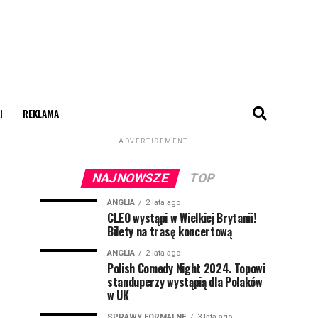
I
REKLAMA
ADVERTISEMENT
NAJNOWSZE
TOP
ANGLIA
2 lata ago
CLEO wystąpi w Wielkiej Brytanii!
Bilety na trasę koncertową
ANGLIA
2 lata ago
Polish Comedy Night 2024. Topowi
standuperzy wystąpią dla Polaków
w UK
SPRAWY FORMALNE
3 lata ago