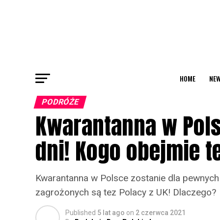
HOME
NEW
PODRÓŻE
Kwarantanna w Pols
dni! Kogo obejmie t
Kwarantanna w Polsce zostanie dla pewnych 
zagrożonych są tez Polacy z UK! Dlaczego?
Published
5 lat ago
on
2 czerwca 2021