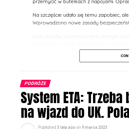
przemycić w butelkach z napojami. Oprac
Na szczęście udało się temu zapobiec, ale 
Wprowadzono nowe zasady bezpieczeństwa
Limit płynów, które można w jednym op
określono na max. 100 mililitrów. Tyczy si
dezodorantów, kremów czy żeli.
CON
Takie zasady obowiązują do dziś, ale okaz
już teraz rusza program pilotażowy na je
PODRÓŻE
Do połowy 2024 roku wyznaczono datę g
System ETA: Trzeba
skanujących bagaże. Dla przykładu, na t
działa.
na wjazd do UK. Pol
Skanuje nasze przedmioty w formie 3D, m
kosmetyczkach, a nawet w termosach. Dzi
Published
3 lata ago
on
9 marca 2023