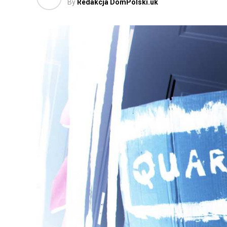
By
Redakcja DomPolski.uk