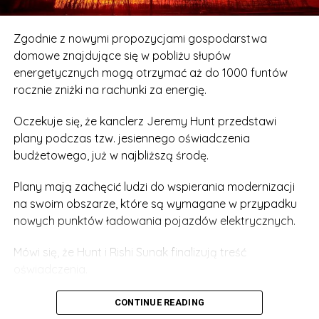
Zgodnie z nowymi propozycjami gospodarstwa
domowe znajdujące się w pobliżu słupów
energetycznych mogą otrzymać aż do 1000 funtów
rocznie zniżki na rachunki za energię.
Oczekuje się, że kanclerz Jeremy Hunt przedstawi
plany podczas tzw. jesiennego oświadczenia
budżetowego, już w najbliższą środę.
Plany mają zachęcić ludzi do wspierania modernizacji
na swoim obszarze, które są wymagane w przypadku
nowych punktów ładowania pojazdów elektrycznych.
Mówi się, że Hunt i Rishi Sunak finalizują treść
oświadczenia.
Rzecznik rządu powiedział: „Przyspieszając system
CONTINUE READING
planowania – w tym budowę punktów ładowania