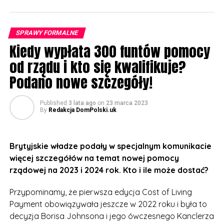
pojazdów elektrycznych – rozwiążemy jeden z
najczęstszych problemów zgłaszanych przez firmy
SPRAWY FORMALNE
chcące inwestować w Wielkiej Brytanii”.
Kiedy wypłata 300 funtów pomocy
Departament odmówił ujawnienia, kto będzie płacił za
od rządu i kto się kwalifikuje?
zniżki, ani podania jakichkolwiek szczegółów na temat
Podano nowe szczegóły!
tego, jak blisko musiałyby się znajdować domy, aby
kwalifikować się do maksymalnej zniżki.
Published
3 lata ago
on
23 marca 2023
By
Redakcja DomPolski.uk
Co do innych punktów ogłaszanego niebawem
budżetu Wielkiej Brytanii uważa się, że Ministerstwo
Skarbu rozważa ogłoszenie pewnych obniżek
Brytyjskie władze podały w specjalnym komunikacie
podatków. Dyskutowane są także zmiany w podatku
więcej szczegółów na temat nowej pomocy
dochodowym, ubezpieczeniu społecznym, podatku od
rządowej na 2023 i 2024 rok. Kto i ile może dostać?
spadków i podatkach od działalności gospodarczej.
Przypominamy, że pierwsza edycja Cost of Living
Payment obowiązywała jeszcze w 2022 roku i była to
decyzja Borisa Johnsona i jego ówczesnego Kanclerza