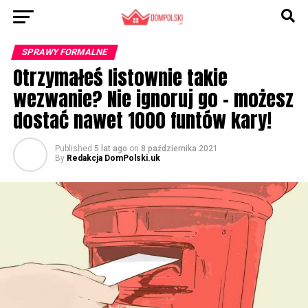
SPRAWY FORMALNE
Otrzymałeś listownie takie
wezwanie? Nie ignoruj go – możesz
dostać nawet 1000 funtów kary!
Published
5 lat ago
on
8 października 2021
By
Redakcja DomPolski.uk