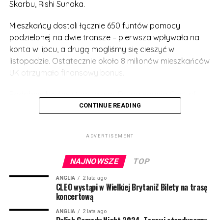
Skarbu, Rishi Sunaka.
Mieszkańcy dostali łącznie 650 funtów pomocy
podzielonej na dwie transze – pierwsza wpływała na
konta w lipcu, a drugą mogliśmy się cieszyć w
listopadzie. Ostatecznie około 8 milionów mieszkańców
UK otrzymało finansowy bonus.
Podobnie będzie i tym razem. Druga edycja Cost of
Living Payment została oficjalnie zatwierdzona, a
CONTINUE READING
pomoc będzie jeszcze wyższa!
ADVERTISEMENT
Osoby pobierające benefity wypłacane na podstawie
niskich zarobków mogą liczyć na pierwszy przelew już
NAJNOWSZE
TOP
wczesną wiosną 2023. Będzie to kwota 301 funtów.
ANGLIA
2 lata ago
Następna transza będzie wypłacana jesienią 2023 i
CLEO wystąpi w Wielkiej Brytanii! Bilety na trasę
koncertową
tym razem otrzymamy 300 funtów. Z kolei wiosną 2024
roku mieszkańcy mogą liczyć na kolejny bonus – tym
ANGLIA
2 lata ago
razem 299 funtów.