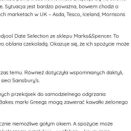
ute. Sytuacja jest bardzo poważna, bowiem chodzi o
h marketach w UK – Asda, Tesco, Iceland, Morrisons
djool Date Selection ze sklepu Marks&Spencer. To
o oblana czekoladą. Okazuje się, że ich spożycie może
czas temu. Również dotyczyła wspomnianych daktyli,
ieci Sainsbury’s.
nych przekąsek do samodzielnego odgrzania
 Bakes marki Greegs mogą zawierać kawałki zielonego
tycznie niemożliwe gołym okiem. A spożycie może