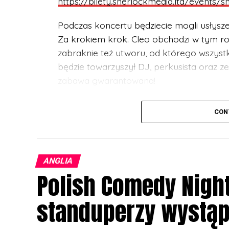
https://bilety.sherlockmedia.ltd/events/
Podczas koncertu będziecie mogli usłysz
Za krokiem krok. Cleo obchodzi w tym rok
zabraknie też utworu, od którego wszystko
będzie towarzyszył DJ, perkusista oraz 
zabawa gwarantowana!
UWAGA! Koncert przeznaczony jest dla w
CON
być pod stałą opieką dorosłego opiekun
BILETY:
https://bilety.sherlockmedia.ltd
ANGLIA
Koncert odbędzie się:
Polish Comedy Nigh
10 listopada w The Flour and Flagon, 1
standuperzy wystąp
11 listopada w Sheffield Network2, 14 Ma
12 listopada w The Castle and Falcon, 4