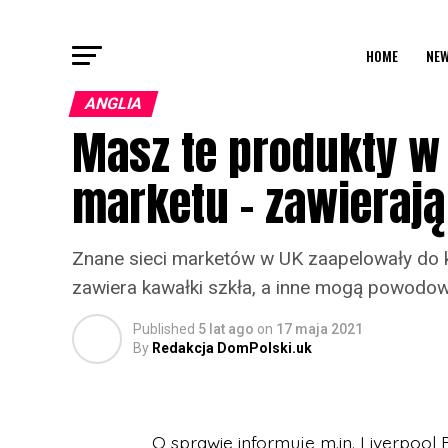
HOME
NEW
ANGLIA
Masz te produkty w
marketu – zawierają
Znane sieci marketów w UK zaapelowały do k
zawiera kawałki szkła, a inne mogą powodo
Published
5 lat ago
on
17 maja 2021
By
Redakcja DomPolski.uk
O sprawie informuje m.in. Liverpool 