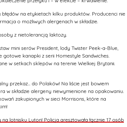
leczenie przełyku i – w efekcie – krwawienie.
 błędów na etykietach kilku produktów. Producenci nie
formacja o możliwych alergenach w składzie.
oby z nietolerancją laktozy.
estaw mini serów President, lody Twister Peek-a-Blue,
ie gotowe kanapki z serii Homestyle Sandwiches.
 w setkach sklepów na terenie Wielkiej Brytanii.
lny przekaz… do Polaków! Na liście jest bowiem
era w składzie alergeny niewymienione na opakowaniu.
kowań zakupionych w sieci Morrisons, które na
kim!
 na lotnisku Luton! Policja aresztowała łącznie 17 osób