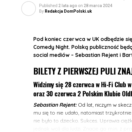
Published
2 lata ago
on
28 marca 2024
13 listopada w 229 London, 229 Great 
By
Redakcja DomPolski.uk
Otwarcie drzwi: 19:00
Początek koncertu: 20:30
Pod koniec czerwca w UK odbędzie si
Comedy Night. Polską publiczność będą
REZERWACJA MIEJSC:
https://bilety.sh
social mediów – Sebastian Rejent i Bar
BILETY Z PIERWSZEJ PULI ZNA
Widzimy się 28 czerwca w Hi-Fi Club 
oraz 30 czerwca 2 Polskim Klubie Old
Sebastian Rejent:
Od lat, niczym w skecz
mu się to nie udało, natomiast trzykrotnie
nie było to dziecko. Sukces. Uprawia ciężk
jednak woli dla ludzi. Znacie go m.in. z