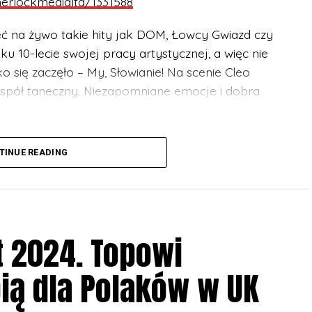
sherlockmedialtd/1331588
eć na żywo takie hity jak DOM, Łowcy Gwiazd czy
u 10-lecie swojej pracy artystycznej, a więc nie
 się zaczęło – My, Słowianie! Na scenie Cleo
zespół taneczny. Niezapomniane emocje i dobra
szystkich grup wiekowych. Niepełnoletni muszą
TINUE READING
a.
/events/sherlockmedialtd/1331588
t 2024. Topowi
26 Grosvenor St, Manchester M1 7HL
ią dla Polaków w UK
tilda St, Sheffield S1
02 Moseley Rd, Balsall Heath, Birmingham B12 9AT