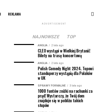
I
REKLAMA
ADVERTISEMENT
NAJNOWSZE
TOP
ANGLIA
2 lata ago
CLEO wystąpi w Wielkiej Brytanii!
Bilety na trasę koncertową
ANGLIA
2 lata ago
Polish Comedy Night 2024. Topowi
standuperzy wystąpią dla Polaków
w UK
SPRAWY FORMALNE
3 lata ago
1000 funtów zniżki na rachunki za
prąd! Wystarczy, że Twój dom
znajduje się w pobliżu takich
słupów