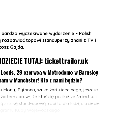
Portland St, London W1W 5PN
ę bardzo wyczekiwane wydarzenie – Polish
 rozbawiać topowi standuperzy znani z TV i
erlockmedia.ltd/events/sherlockmedialtd/1331588
tosz Gajda.
JDZIECIE TUTAJ:
tickettrailor.uk
w Leeds, 29 czerwca w Metrodome w Barnsley
ham w Manchster! Kto z nami będzie?
u Monty Pythona, szuka żartu idealnego, jeszcze
 żartem sprawił, że ktoś się posikał ze śmiechu… i
ą sztukę stand-upową; robi to dla ludzi, dla siebie,
 programu Kuby Wojewódzkiego.