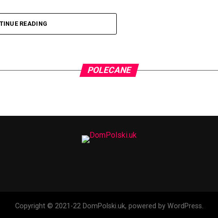
omik – generalnie człowiek od śmiesznych rzeczy.
TINUE READING
w Polsce, bo jeździ i rozbawia ludzi. Podobno
ny przez półtorej minuty, ale to nie jest do końca
ładniej z Pszczyny. Dlatego czasem z jego ust
za”, albo “co żeś tam zaś przysmyczył?”. Możecie
POLECANE
 budzi tysiące słuchaczy.
ejsc na widowni jest mocno ograniczona, więc
jest pierwsza pula w promocyjnej cenie!
medialtd
Copyright © 2021-22 DomPolski.uk, powered by WordPress.