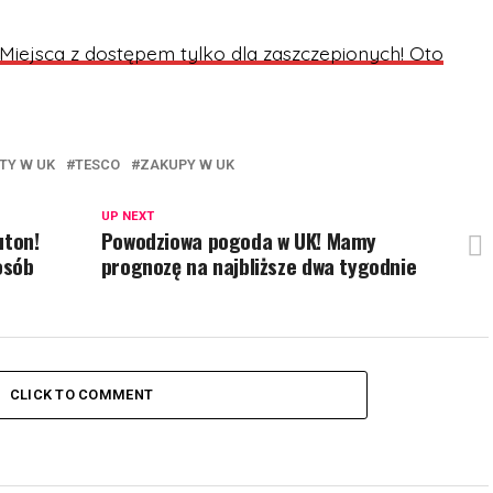
Miejsca z dostępem tylko dla zaszczepionych! Oto
TY W UK
TESCO
ZAKUPY W UK
UP NEXT
uton!
Powodziowa pogoda w UK! Mamy
osób
prognozę na najbliższe dwa tygodnie
CLICK TO COMMENT