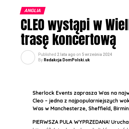
ANGLIA
CLEO wystąpi w Wielk
trasę koncertową
Published
2 lata ago
on
5 września 2024
By
Redakcja DomPolski.uk
Sherlock Events zaprasza Was na najwi
Cleo – jedna z najpopularniejszych wok
Was w Manchesterze, Sheffield, Birmi
PIERWSZA PULA WYPRZEDANA! Uruchamia