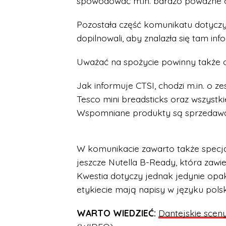
spowodować m.in. bardzo poważne oka
Pozostała część komunikatu dotyczy
dopilnowali, aby znalazła się tam in
Uważać na spożycie powinny także os
Jak informuje CTSI, chodzi m.in. o z
Tesco mini breadsticks oraz wszystk
Wspomniane produkty są sprzedawane
W komunikacie zawarto także specja
jeszcze Nutella B-Ready, która zawi
Kwestia dotyczy jednak jedynie opa
etykiecie mają napisy w języku pols
WARTO WIEDZIEĆ:
Dantejskie sceny