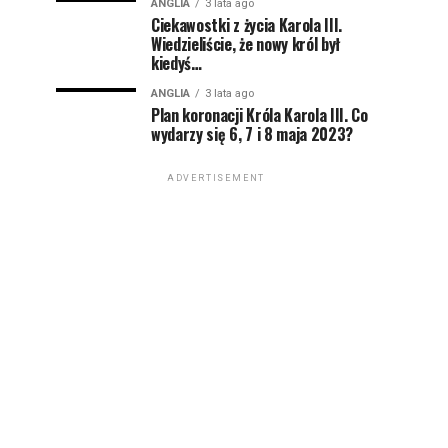
ANGLIA
3 lata ago
Ciekawostki z życia Karola III.
Wiedzieliście, że nowy król był
kiedyś…
ANGLIA
3 lata ago
Plan koronacji Króla Karola III. Co
wydarzy się 6, 7 i 8 maja 2023?
ADVERTISEMENT